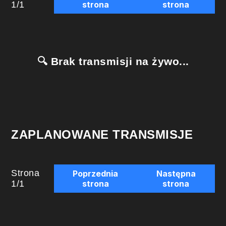
1
/
1
strona
strona
🔍 Brak transmisji na żywo...
ZAPLANOWANE TRANSMISJE
Strona
Poprzednia
Następna
1
/
1
strona
strona