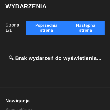
WYDARZENIA
Strona
Poprzednia
Następna
1
/
1
strona
strona
🔍 Brak wydarzeń do wyświetlenia...
Nawigacja
Strona główna