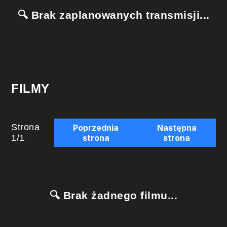
🔍 Brak zaplanowanych transmisji...
FILMY
Strona
Poprzednia
Następna
1
/
1
strona
strona
🔍 Brak żadnego filmu...