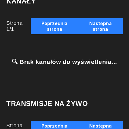
KANAŁY
Strona
Poprzednia
Następna
1
/
1
strona
strona
🔍 Brak kanałów do wyświetlenia...
TRANSMISJE NA ŻYWO
Strona
Poprzednia
Następna