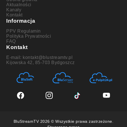
Aktualności
Kanały
Kontakt
Informacja
PPV Regulamin
Polityka Prywatności
FAQ
Kontakt
E-mail: kontakt@blustreamtv.pl
Kijowska 42, 85-703 Bydgoszcz
BluStreamTV 2026 © Wszystkie prawa zastrzeżone.
Stworzone przez