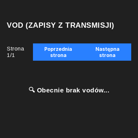
VOD (ZAPISY Z TRANSMISJI)
Strona
Poprzednia
Następna
1
/
1
strona
strona
🔍 Obecnie brak vodów...