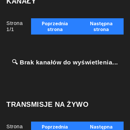
KANAŁY
Strona
Poprzednia
Następna
1
/
1
strona
strona
🔍 Brak kanałów do wyświetlenia...
TRANSMISJE NA ŻYWO
Strona
Poprzednia
Następna