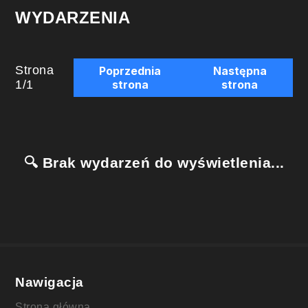
WYDARZENIA
Strona
Poprzednia
Następna
1
/
1
strona
strona
🔍 Brak wydarzeń do wyświetlenia...
Nawigacja
Strona główna