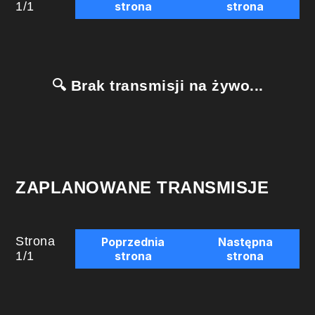
1
/
1
strona
strona
🔍 Brak transmisji na żywo...
ZAPLANOWANE TRANSMISJE
Strona
Poprzednia
Następna
1
/
1
strona
strona