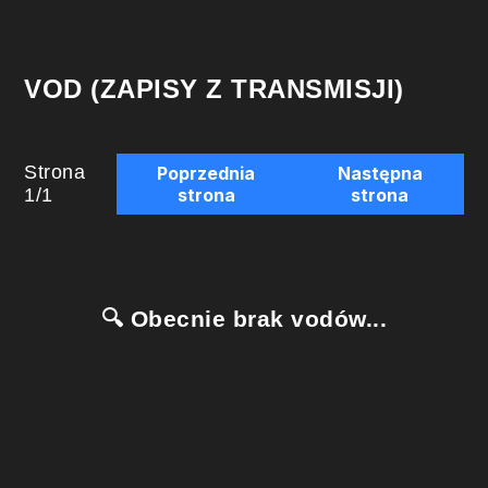
VOD (ZAPISY Z TRANSMISJI)
Strona
Poprzednia
Następna
1
/
1
strona
strona
🔍 Obecnie brak vodów...