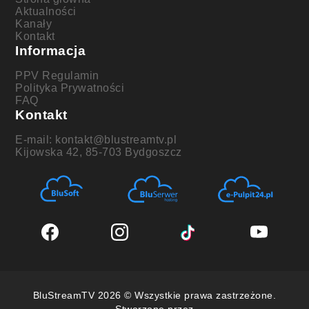
Aktualności
Kanały
Kontakt
Informacja
PPV Regulamin
Polityka Prywatności
FAQ
Kontakt
E-mail: kontakt@blustreamtv.pl
Kijowska 42, 85-703 Bydgoszcz
BluStreamTV 2026 © Wszystkie prawa zastrzeżone.
Stworzone przez