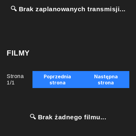
🔍 Brak zaplanowanych transmisji...
FILMY
Strona
Poprzednia
Następna
1
/
1
strona
strona
🔍 Brak żadnego filmu...