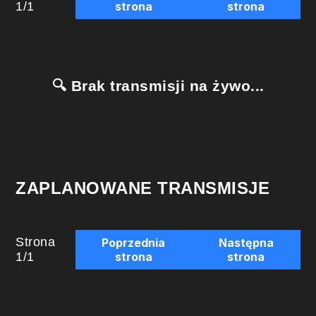
1
/
1
strona
strona
🔍 Brak transmisji na żywo...
ZAPLANOWANE TRANSMISJE
Strona
Poprzednia
Następna
1
/
1
strona
strona