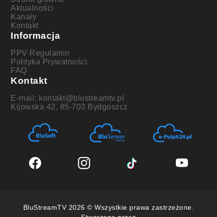
Aktualności
Kanały
Kontakt
Informacja
PPV Regulamin
Polityka Prywatności
FAQ
Kontakt
E-mail: kontakt@blustreamtv.pl
Kijowska 42, 85-703 Bydgoszcz
BluStreamTV 2026 © Wszystkie prawa zastrzeżone.
Stworzone przez