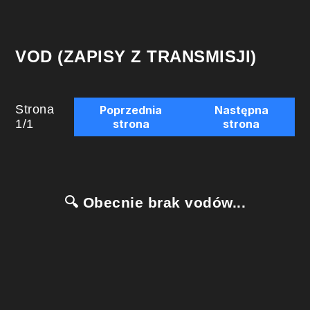
VOD (ZAPISY Z TRANSMISJI)
Strona
Poprzednia
Następna
1
/
1
strona
strona
🔍 Obecnie brak vodów...