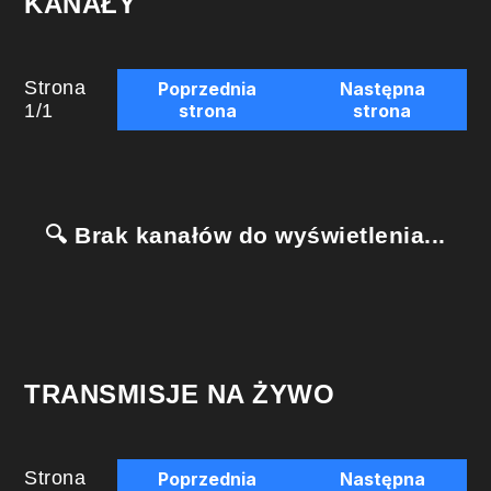
KANAŁY
Strona
Poprzednia
Następna
1
/
1
strona
strona
🔍 Brak kanałów do wyświetlenia...
TRANSMISJE NA ŻYWO
Strona
Poprzednia
Następna