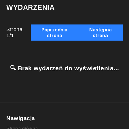
WYDARZENIA
Strona
Poprzednia
Następna
1
/
1
strona
strona
🔍 Brak wydarzeń do wyświetlenia...
Nawigacja
Strona główna