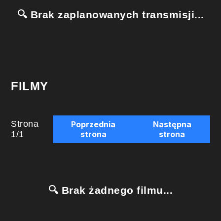
🔍 Brak zaplanowanych transmisji...
FILMY
Strona
Poprzednia
Następna
1
/
1
strona
strona
🔍 Brak żadnego filmu...