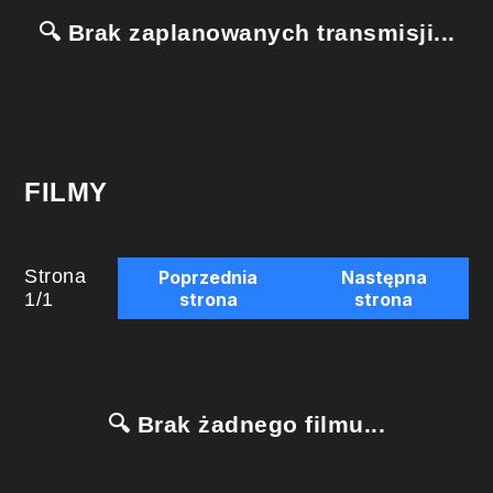
🔍 Brak zaplanowanych transmisji...
FILMY
Strona
Poprzednia
Następna
1
/
1
strona
strona
🔍 Brak żadnego filmu...