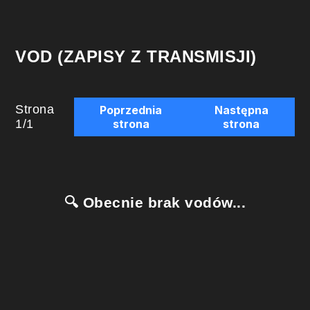
VOD (ZAPISY Z TRANSMISJI)
Strona
Poprzednia
Następna
1
/
1
strona
strona
🔍 Obecnie brak vodów...