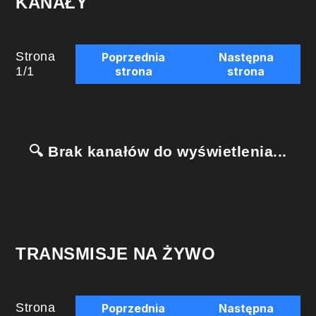
KANAŁY
Strona
Poprzednia
Następna
1
/
1
strona
strona
🔍 Brak kanałów do wyświetlenia...
TRANSMISJE NA ŻYWO
Strona
Poprzednia
Następna