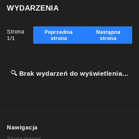
WYDARZENIA
Strona
Poprzednia
Następna
1
/
1
strona
strona
🔍 Brak wydarzeń do wyświetlenia...
Nawigacja
Strona główna