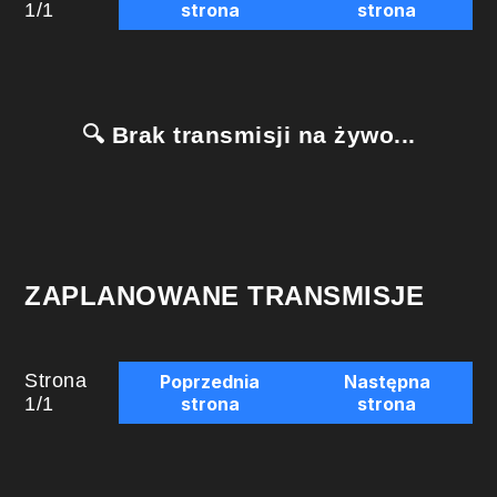
1
/
1
strona
strona
🔍 Brak transmisji na żywo...
ZAPLANOWANE TRANSMISJE
Strona
Poprzednia
Następna
1
/
1
strona
strona