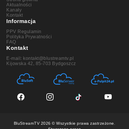
Aktualności
Kanały
Kontakt
Informacja
PPV Regulamin
Polityka Prywatności
FAQ
Kontakt
E-mail: kontakt@blustreamtv.pl
Kijowska 42, 85-703 Bydgoszcz
BluStreamTV 2026 © Wszystkie prawa zastrzeżone.
Stworzone przez