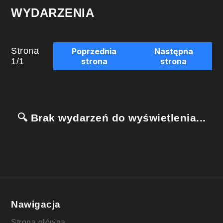
WYDARZENIA
Strona
Poprzednia
Następna
1
/
1
strona
strona
🔍 Brak wydarzeń do wyświetlenia...
Nawigacja
Strona główna