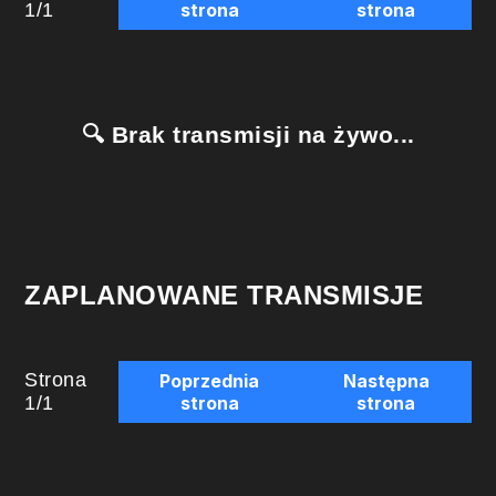
1
/
1
strona
strona
🔍 Brak transmisji na żywo...
ZAPLANOWANE TRANSMISJE
Strona
Poprzednia
Następna
1
/
1
strona
strona