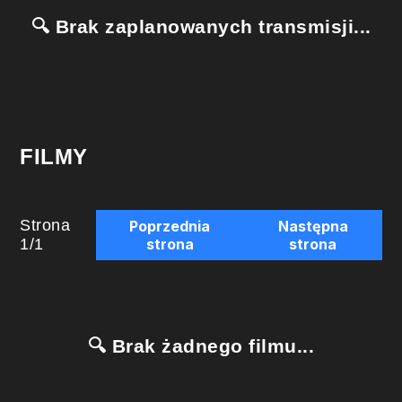
🔍 Brak zaplanowanych transmisji...
FILMY
Strona
Poprzednia
Następna
1
/
1
strona
strona
🔍 Brak żadnego filmu...