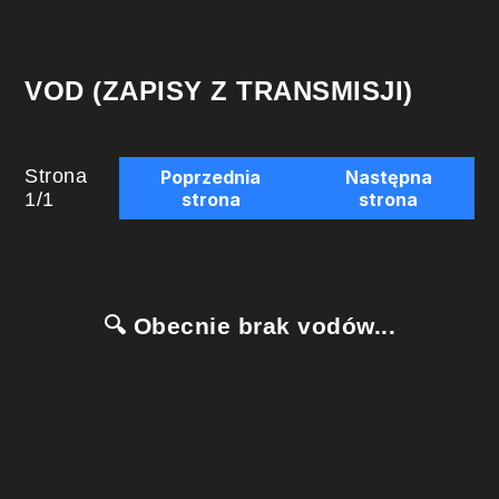
VOD (ZAPISY Z TRANSMISJI)
Strona
Poprzednia
Następna
1
/
1
strona
strona
🔍 Obecnie brak vodów...