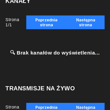
KANAŁY
Strona
Poprzednia
Następna
1
/
1
strona
strona
🔍 Brak kanałów do wyświetlenia...
TRANSMISJE NA ŻYWO
Strona
Poprzednia
Następna