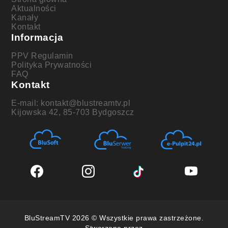
Aktualności
Kanały
Kontakt
Informacja
PPV Regulamin
Polityka Prywatności
FAQ
Kontakt
E-mail: kontakt@blustreamtv.pl
Kijowska 42, 85-703 Bydgoszcz
BluStreamTV 2026 © Wszystkie prawa zastrzeżone.
Stworzone przez