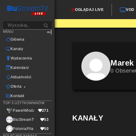
OGLĄDAJ LIVE
VOD
MENU
Główna
Kanały
Wydarzenia
Marek
Kalendarz
0 Obserw
Aktualności
Oferta
Kontakt
TOP 3 UŻYTKOWNIKÓW
PawelWlodarczak
271
KANAŁY
BluStreamTvLive
53
PoloniaPila
50
POLECANE KANAŁY