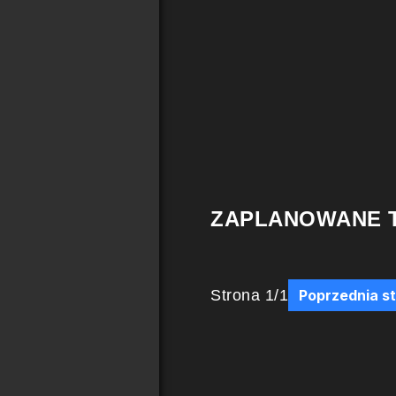
ZAPLANOWANE 
Strona
1
/
1
Poprzednia s