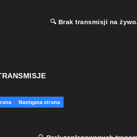
🔍 Brak transmisji na żywo.
TRANSMISJE
trona
Następna strona