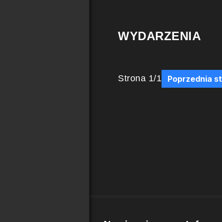
WYDARZENIA
Strona
1
/
1
Poprzednia s