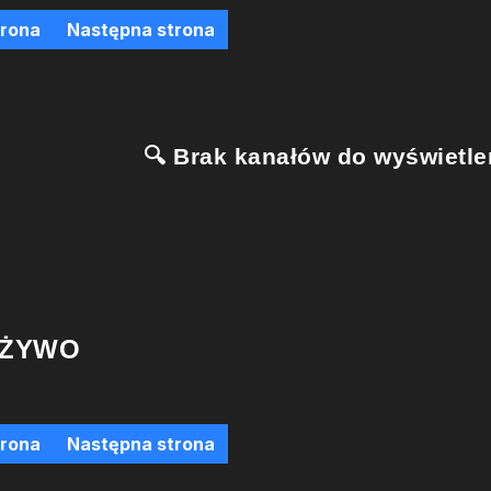
trona
Następna strona
🔍 Brak kanałów do wyświetlen
 ŻYWO
trona
Następna strona