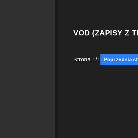
VOD (ZAPISY Z T
Strona
1
/
1
Poprzednia s