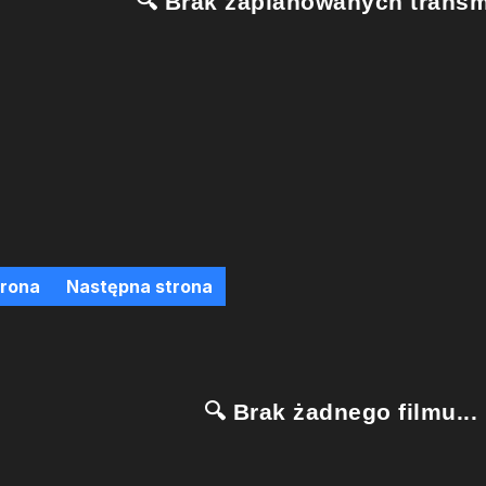
🔍 Brak zaplanowanych transmi
trona
Następna strona
🔍 Brak żadnego filmu...