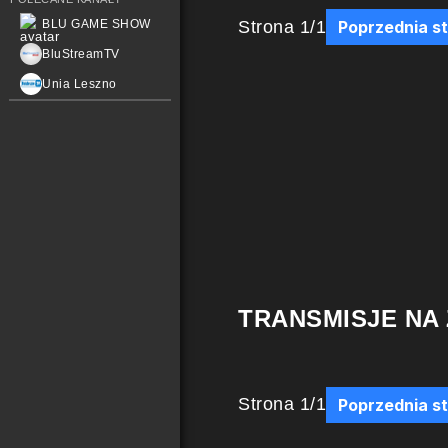
Strona
1
/
1
BLU GAME SHOW
Poprzednia s
BluStreamTV
Unia Leszno
TRANSMISJE NA
Strona
1
/
1
Poprzednia s