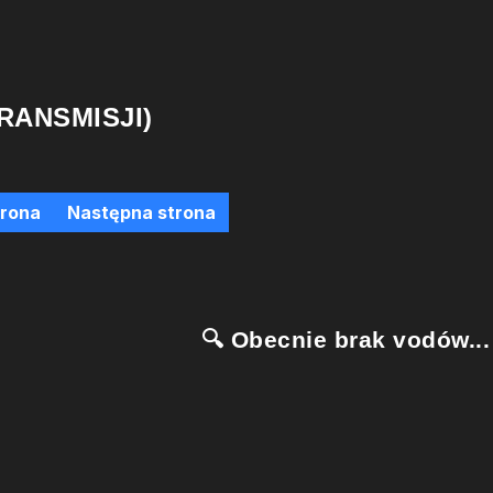
RANSMISJI)
trona
Następna strona
🔍 Obecnie brak vodów...