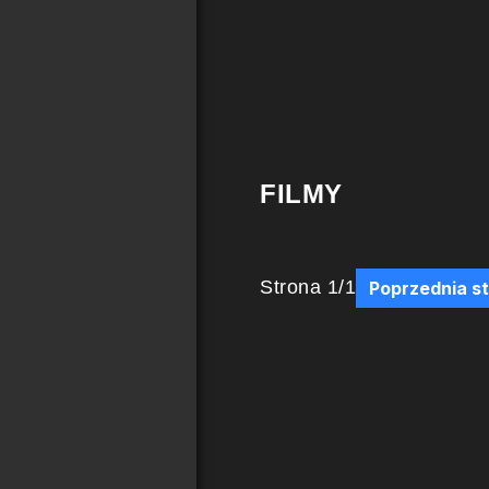
FILMY
Strona
1
/
1
Poprzednia s