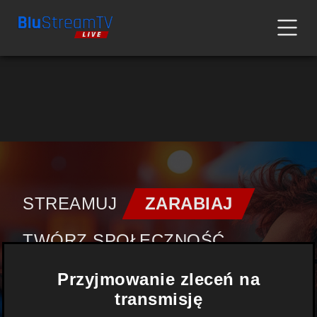
STREAMUJ
ZARABIAJ
TWÓRZ SPOŁECZNOŚĆ
Przyjmowanie zleceń na
FILMY |
TRANSMISJE
|
transmisję
WYDARZENIA