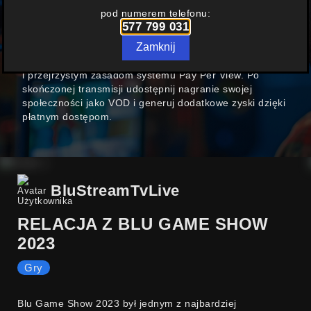
W FORMULE
PAY PER VIEW
pod numerem telefonu:
577 799 031
Nowoczesny polski portal streamingowy oferujący
Zamknij
możliwość prowadzenia transmisji online. Już dziś
możesz zarabiać na swoich transmisjach dzięki prostym
i przejrzystym zasadom systemu Pay Per View. Po
skończonej transmisji udostępnij nagranie swojej
społeczności jako VOD i generuj dodatkowe zyski dzięki
płatnym dostępom.
BluStreamTvLive
RELACJA Z BLU GAME SHOW
2023
Gry
Blu Game Show 2023 był jednym z najbardziej