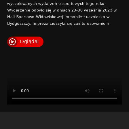
wyczekiwanych wydarzeń e-sportowych tego roku.
Wydarzenie odbyło się w dniach 29-30 września 2023 w
Hali Sportowo-Widowiskowej Immobile Łuczniczka w
Bydgoszczy. Impreza cieszyła się zainteresowaniem
zarówno ze strony miłośników gier komputerowych, jak i
technologii. Wydarzenie uzyskało wsparcie od ważnych
Oglądaj
instytucji, takich jak Ministerstwo Sportu i Turystyki,
Marszałek Województwa Kujawsko-Pomorskiego oraz od
Prezydenta Miasta Bydgoszczy, co świadczy o ich
pozytywnym podejściu do rozwoju e-sportu.