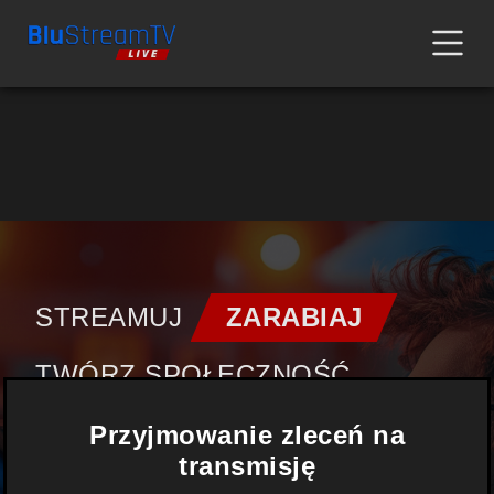
STREAMUJ
ZARABIAJ
TWÓRZ SPOŁECZNOŚĆ
Przyjmowanie zleceń na
FILMY |
TRANSMISJE
|
transmisję
WYDARZENIA