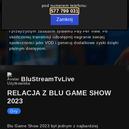
W FORMULE
PAY PER VIEW
pod numerem telefonu:
577 799 031
Nowoczesny polski portal streamingowy oferujący
Zamknij
możliwość prowadzenia transmisji online. Już dziś
możesz zarabiać na swoich transmisjach dzięki prostym
i przejrzystym zasadom systemu Pay Per View. Po
skończonej transmisji udostępnij nagranie swojej
społeczności jako VOD i generuj dodatkowe zyski dzięki
płatnym dostępom.
BluStreamTvLive
RELACJA Z BLU GAME SHOW
2023
Gry
Blu Game Show 2023 był jednym z najbardziej