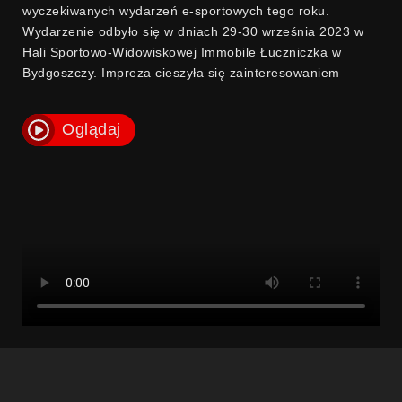
wyczekiwanych wydarzeń e-sportowych tego roku.
Wydarzenie odbyło się w dniach 29-30 września 2023 w
Hali Sportowo-Widowiskowej Immobile Łuczniczka w
Bydgoszczy. Impreza cieszyła się zainteresowaniem
zarówno ze strony miłośników gier komputerowych, jak i
technologii. Wydarzenie uzyskało wsparcie od ważnych
Oglądaj
instytucji, takich jak Ministerstwo Sportu i Turystyki,
Marszałek Województwa Kujawsko-Pomorskiego oraz od
Prezydenta Miasta Bydgoszczy, co świadczy o ich
pozytywnym podejściu do rozwoju e-sportu.