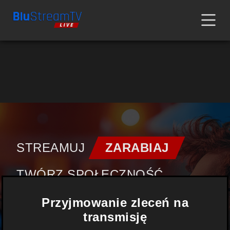
STREAMUJ
ZARABIAJ
TWÓRZ SPOŁECZNOŚĆ
Przyjmowanie zleceń na
FILMY |
TRANSMISJE
|
transmisję
WYDARZENIA