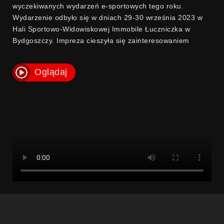
wyczekiwanych wydarzeń e-sportowych tego roku.
Wydarzenie odbyło się w dniach 29-30 września 2023 w
Hali Sportowo-Widowiskowej Immobile Łuczniczka w
Bydgoszczy. Impreza cieszyła się zainteresowaniem
zarówno ze strony miłośników gier komputerowych, jak i
technologii. Wydarzenie uzyskało wsparcie od ważnych
Oglądaj
instytucji, takich jak Ministerstwo Sportu i Turystyki,
Marszałek Województwa Kujawsko-Pomorskiego oraz od
Prezydenta Miasta Bydgoszczy, co świadczy o ich
pozytywnym podejściu do rozwoju e-sportu.