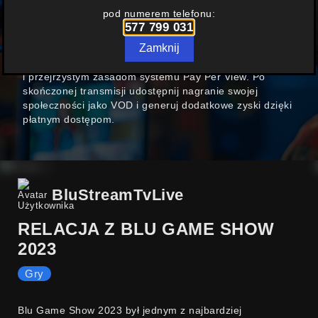
W FORMULE
PAY PER VIEW
pod numerem telefonu:
577 799 031
Nowoczesny polski portal streamingowy oferujący
Zamknij
możliwość prowadzenia transmisji online. Już dziś
możesz zarabiać na swoich transmisjach dzięki prostym
i przejrzystym zasadom systemu Pay Per View. Po
skończonej transmisji udostępnij nagranie swojej
społeczności jako VOD i generuj dodatkowe zyski dzięki
płatnym dostępom.
BluStreamTvLive
RELACJA Z BLU GAME SHOW
2023
Gry
Blu Game Show 2023 był jednym z najbardziej