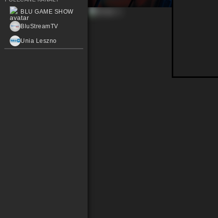
BLU GAME SHOW
BluStreamTV
Unia Leszno