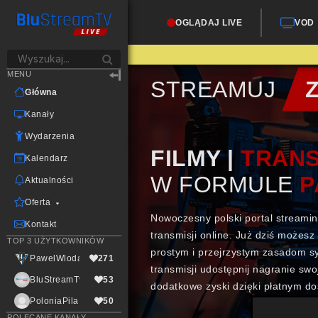
OGLĄDAJ LIVE
VOD
MENU
STREAMUJ
Główna
Kanały
Wydarzenia
FILMY |
TRANS
Kalendarz
W FORMULE
P
Aktualności
Oferta
Nowoczesny polski portal streami
Kontakt
transmisji online. Już dziś możesz
TOP 3 UŻYTKOWNIKÓW
prostym i przejrzystym zasadom s
PawelWlodarczak
271
transmisji udostępnij nagranie swo
BluStreamTvLive
53
dodatkowe zyski dzięki płatnym d
PoloniaPila
50
POLECANE KANAŁY