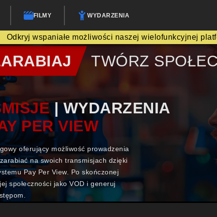
FILMY
WYDARZENIA
Odkryj wspaniałe możliwości naszej wielofunkcyjnej plat
ZARABIAJ
TWÓRZ SPOŁE
MISJE
| WYDARZENIA
AY PER VIEW
ngowy oferujący możliwość prowadzenia
 zarabiać na swoich transmisjach dzięki
ystemu Pay Per View. Po skończonej
jej społeczności jako VOD i generuj
ostępom.