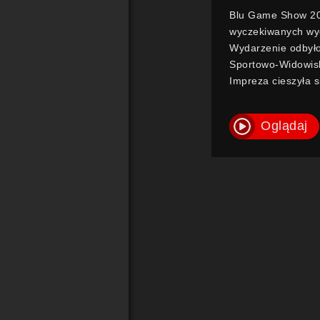
Blu Game Show 202
wyczekiwanych wyd
Wydarzenie odbyło
Sportowo-Widowis
Impreza cieszyła 
miłośników gier ko
Wydarzenie uzyskał
Oglądaj
jak Ministerstwo S
Kujawsko-Pomorsk
Bydgoszczy, co św
rozwoju e-sportu.