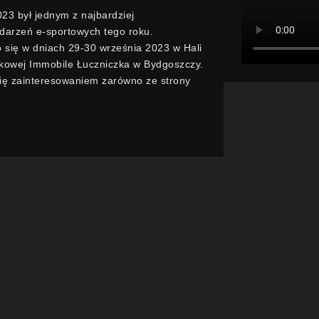
3 był jednym z najbardziej
arzeń e-sportowych tego roku.
 się w dniach 29-30 września 2023 w Hali
kowej Immobile Łuczniczka w Bydgoszczy.
się zainteresowaniem zarówno ze strony
mputerowych, jak i technologii.
o wsparcie od ważnych instytucji, takich
portu i Turystyki, Marszałek Województwa
iego oraz od Prezydenta Miasta
iadczy o ich pozytywnym podejściu do