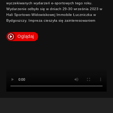
wyczekiwanych wydarzeń e-sportowych tego roku.
Wydarzenie odbyło się w dniach 29-30 września 2023 w
Hali Sportowo-Widowiskowej Immobile Łuczniczka w
Bydgoszczy. Impreza cieszyła się zainteresowaniem
zarówno ze strony miłośników gier komputerowych, jak i
technologii. Wydarzenie uzyskało wsparcie od ważnych
Oglądaj
instytucji, takich jak Ministerstwo Sportu i Turystyki,
Marszałek Województwa Kujawsko-Pomorskiego oraz od
Prezydenta Miasta Bydgoszczy, co świadczy o ich
pozytywnym podejściu do rozwoju e-sportu.