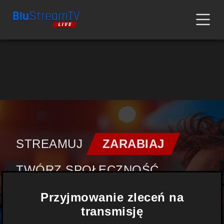
STREAMUJ
ZARABIAJ
TWÓRZ SPOŁECZNOŚĆ
Przyjmowanie zleceń na
FILMY |
TRANSMISJE
|
transmisję
WYDARZENIA