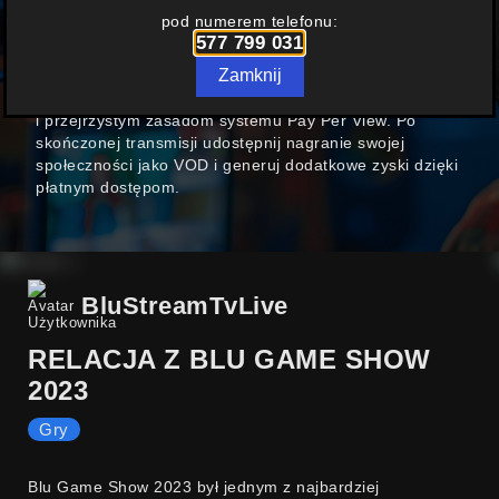
W FORMULE
PAY PER VIEW
pod numerem telefonu:
577 799 031
Nowoczesny polski portal streamingowy oferujący
Zamknij
możliwość prowadzenia transmisji online. Już dziś
możesz zarabiać na swoich transmisjach dzięki prostym
i przejrzystym zasadom systemu Pay Per View. Po
skończonej transmisji udostępnij nagranie swojej
społeczności jako VOD i generuj dodatkowe zyski dzięki
płatnym dostępom.
BluStreamTvLive
RELACJA Z BLU GAME SHOW
2023
Gry
Blu Game Show 2023 był jednym z najbardziej